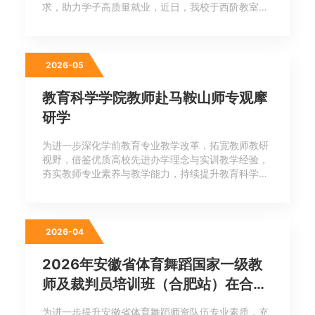
求，助力学子高质量就业，近日，我校于西阶教室顺
利开展学前教育专业专场招聘宣讲会。本次宣讲会面
向学校学前教育专业在读学生及应届毕业生，为同学
们搭建了零距离对接优质就业资源的双向交流
2026-05
教育科学学院教师赴马鞍山师专观摩
研学
为进一步深化学前教育专业教学改革，拓宽教师教研
视野，借鉴优质高校先进办学理念与实训教学经验，
夯实教师专业素养与教学能力，持续提升教育科学学
院学前教育专业育人质量。近日，我院学前教育专业
教师团队赴马鞍山师范高等专科学校开展跨校观摩、
教研研学交流活动。马鞍山师范高等专科
2026-04
2026年安徽省体育舞蹈国家一级教
师及裁判员培训班（合肥站）在合肥
滨湖学院圆满落幕
为进一步提升安徽省体育舞蹈师资队伍专业素质，充