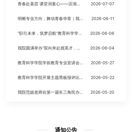
教
青春赴基层 课堂润童心——滨湖职院教科院“青春无限”志愿服务队开启三下乡公益课堂
2026-07-07
师
明晰专业方向，舞动青春华章｜我院成功举办国标舞专业宣讲会
2026-06-11
风
“职引未来，筑梦启航”教育科学学院6月5日校园双选会圆满举办
2026-06-06
采
我院圆满举办“双向奔赴揽英才，体育逐梦启新程”体育专项双选会
2026-06-04
通
知
教育科学学院学前教育专业宣讲会圆满落幕
2026-05-27
公
教育科学学院开展主题黑板报评比活动
2026-05-22
告
我院范妮老师在第一届长三角民办高校课程思政教学创新设计展示省级复赛中斩获佳绩
2026-05-20
返
回
主
通知公告