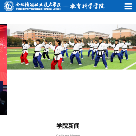
首
页
学
院
概
况
新
闻
动
态
学院新闻
专
College News