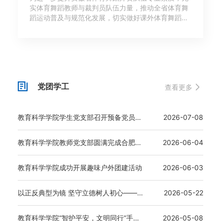
实体育舞蹈教师与裁判员队伍力量，推动全省体育舞
蹈运动普及与规范化发展，切实做好课外体育舞蹈培
训执教人员从业资格证书获取与办理工作，根据《中
华人民共和国体育法》《体育舞蹈教练员（教师）管
理办法》和《体育舞蹈裁判员管理办法》相
党团学工
查看更多
教育科学学院学生党支部召开预备党员转正大会
2026-07-08
教育科学学院教师党支部圆满完成合肥市第十三次党代会代表选举工作
2026-06-04
教育科学学院成功开展趣味户外团建活动
2026-06-03
以正反典型为镜 坚守立德树人初心——教育科学学院教师党支部开展专题党课学习
2026-05-22
教育科学学院“智护平安，文明同行”手绘海报设计大赛圆满落幕
2026-05-08